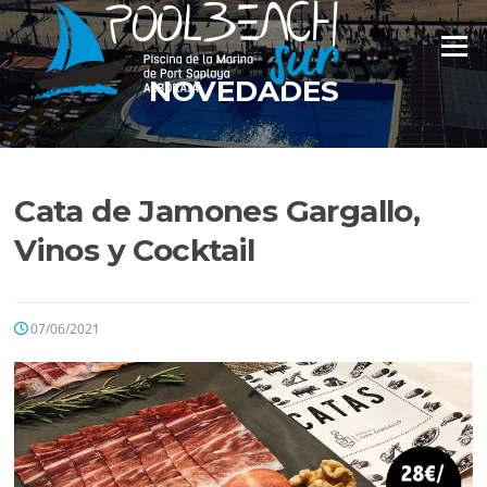
Saltar
al
Menú
contenido
NOVEDADES
Cata de Jamones Gargallo,
Vinos y Cocktail
07/06/2021